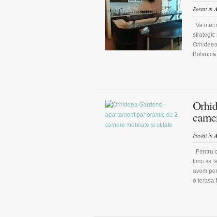
Postat în
A
Va oferim
strategic
Orhideea
Botanica.
Orhid
camer
Postat în
A
Pentru oa
timp sa f
avem pen
o terasa 