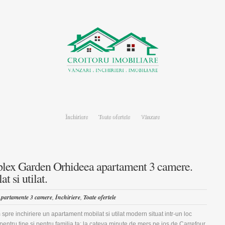
Închiriere
Toate ofertele
Vânzare
ex Garden Orhideea apartament 3 camere.
t si utilat.
partamente 3 camere
,
Închiriere
,
Toate ofertele
 spre inchiriere un apartament mobilat si utilat modern situat intr-un loc
 pentru tine si pentru familia ta: la cateva minute de mers pe jos de Carrefour