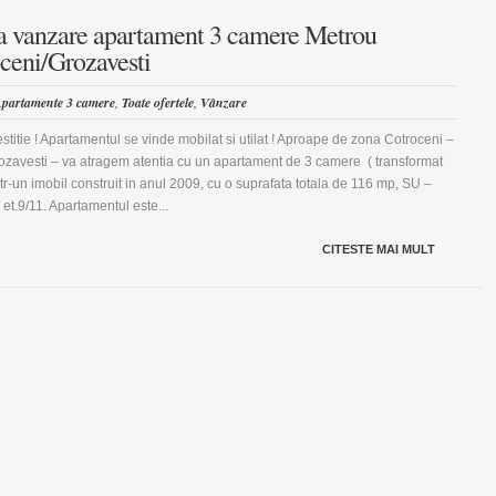
a vanzare apartament 3 camere Metrou
ceni/Grozavesti
partamente 3 camere
,
Toate ofertele
,
Vânzare
estitie ! Apartamentul se vinde mobilat si utilat ! Aproape de zona Cotroceni –
ozavesti – va atragem atentia cu un apartament de 3 camere ( transformat
intr-un imobil construit in anul 2009, cu o suprafata totala de 116 mp, SU –
 et.9/11. Apartamentul este...
CITESTE MAI MULT