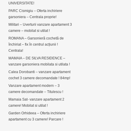
UNIVERSITATE!
PARC Cismigiu – Oferta inchiriere
garsoniera – Centrala proprie!
Militari – Uverturii vanzare apartament 3
camere – mobilat si utilat !
ROMANA – Garsonieră cochetă de
închiriat – fix în centrul acțiunii !
Centrala!
MAMAIA – DE SILVA RESIDENCE –
vanzare garsoniera mobilata si utilata !
Calea Dorobanti – vanzare apartament
cochet 3 camere decomandate ! 84mp!
Vanzare apartament modern – 3
camere decomandate – Titulescu !
Mamaia Sat- vanzare apartament 2
camere! Mobilat si utilat !
Garden Orhideea – Oferta inchiriere
apartament cu 3 camere! Parcare !