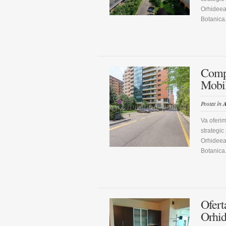
Orhideea
Botanica.
Compl
Mobila
Postat în
A
Va oferim
strategic
Orhideea
Botanica.
Ofert
Orhi