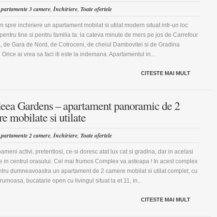
partamente 3 camere
,
Închiriere
,
Toate ofertele
 spre inchiriere un apartament mobilat si utilat modern situat intr-un loc
 pentru tine si pentru familia ta: la cateva minute de mers pe jos de Carrefour
, de Gara de Nord, de Cotroceni, de cheiul Dambovitei si de Gradina
 Orice ai vrea sa faci iti este la indemana. Apartamentul in...
CITESTE MAI MULT
eea Gardens – apartament panoramic de 2
e mobilate si utilate
partamente 2 camere
,
Închiriere
,
Toate ofertele
meni activi, pretentiosi, ce-si doresc atat lux cat si gradina, dar in acelasi
ie in centrul orasului. Cel mai frumos Complex va asteapa ! In acest complex
tru dumneavoastra un apartament de 2 camere mobilat si utilat complet, cu
frumoasa, bucatarie open cu livingul situat la et.11, in...
CITESTE MAI MULT