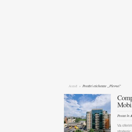
Acasă
»
Postări etichetate „Plevnei"
Compl
Mobila
Postat în
A
Va oferim
strategic