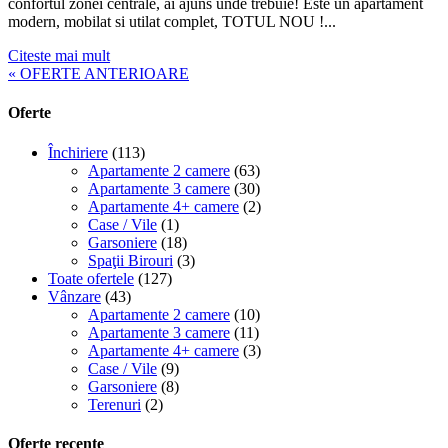
confortul zonei centrale, ai ajuns unde trebuie! Este un apartament
modern, mobilat si utilat complet, TOTUL NOU !...
Citeste mai mult
« OFERTE ANTERIOARE
Oferte
Închiriere
(113)
Apartamente 2 camere
(63)
Apartamente 3 camere
(30)
Apartamente 4+ camere
(2)
Case / Vile
(1)
Garsoniere
(18)
Spaţii Birouri
(3)
Toate ofertele
(127)
Vânzare
(43)
Apartamente 2 camere
(10)
Apartamente 3 camere
(11)
Apartamente 4+ camere
(3)
Case / Vile
(9)
Garsoniere
(8)
Terenuri
(2)
Oferte recente