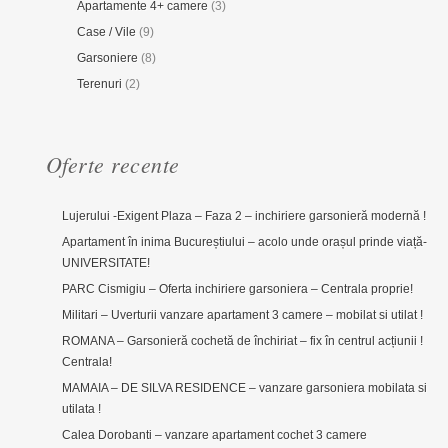
Apartamente 4+ camere
(3)
Case / Vile
(9)
Garsoniere
(8)
Terenuri
(2)
Oferte recente
Lujerului -Exigent Plaza – Faza 2 – inchiriere garsonieră modernă !
Apartament în inima Bucureștiului – acolo unde orașul prinde viață-
UNIVERSITATE!
PARC Cismigiu – Oferta inchiriere garsoniera – Centrala proprie!
Militari – Uverturii vanzare apartament 3 camere – mobilat si utilat !
ROMANA – Garsonieră cochetă de închiriat – fix în centrul acțiunii !
Centrala!
MAMAIA – DE SILVA RESIDENCE – vanzare garsoniera mobilata si
utilata !
Calea Dorobanti – vanzare apartament cochet 3 camere