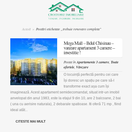
Acasă
»
Postări etichetate „trebuie renovare completa"
Mega Mall – Bdul Chisinau –
vanzare apartament 3 camere –
investitie !
Postat în
Apartamente 3 camere
,
Toate
ofertele
,
Vânzare
O locuință perfectă pentru cei care
își doresc un spațiu pe care să-l
transforme exact așa cum își
imaginează. Acest apartament semidecomandat, situat intr-un imobil
anvelopat din anul 1983, este la etajul 9 din 10, are 2 balcoane, 2 bai
( una cu aerisire naturala), 2 debarale spatioase. Iti oferă 71 mp , fiind
ideal atât...
CITESTE MAI MULT