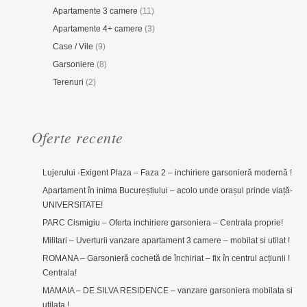
Apartamente 3 camere
(11)
Apartamente 4+ camere
(3)
Case / Vile
(9)
Garsoniere
(8)
Terenuri
(2)
Oferte recente
Lujerului -Exigent Plaza – Faza 2 – inchiriere garsonieră modernă !
Apartament în inima Bucureștiului – acolo unde orașul prinde viață-
UNIVERSITATE!
PARC Cismigiu – Oferta inchiriere garsoniera – Centrala proprie!
Militari – Uverturii vanzare apartament 3 camere – mobilat si utilat !
ROMANA – Garsonieră cochetă de închiriat – fix în centrul acțiunii !
Centrala!
MAMAIA – DE SILVA RESIDENCE – vanzare garsoniera mobilata si
utilata !