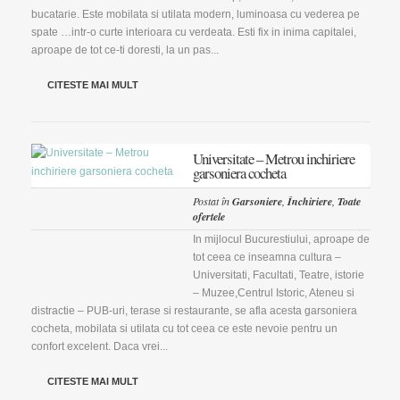
bucatarie. Este mobilata si utilata modern, luminoasa cu vederea pe
spate …intr-o curte interioara cu verdeata. Esti fix in inima capitalei,
aproape de tot ce-ti doresti, la un pas...
CITESTE MAI MULT
Universitate – Metrou inchiriere
garsoniera cocheta
Postat în
Garsoniere
,
Închiriere
,
Toate
ofertele
In mijlocul Bucurestiului, aproape de
tot ceea ce inseamna cultura –
Universitati, Facultati, Teatre, istorie
– Muzee,Centrul Istoric, Ateneu si
distractie – PUB-uri, terase si restaurante, se afla acesta garsoniera
cocheta, mobilata si utilata cu tot ceea ce este nevoie pentru un
confort excelent. Daca vrei...
CITESTE MAI MULT