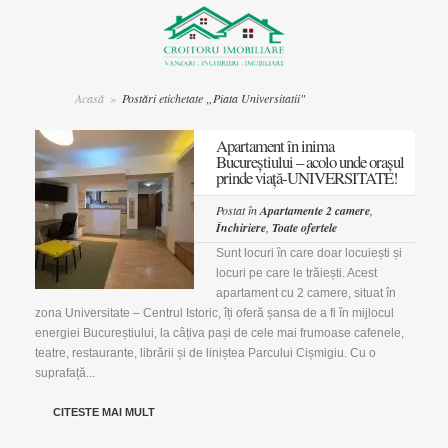
Acasă
»
Postări etichetate „Piata Universitatii"
Apartament în inima
Bucureștiului – acolo unde orașul
prinde viață-UNIVERSITATE!
Postat în
Apartamente 2 camere
,
Închiriere
,
Toate ofertele
Sunt locuri în care doar locuiești și
locuri pe care le trăiești. Acest
apartament cu 2 camere, situat în
zona Universitate – Centrul Istoric, îți oferă șansa de a fi în mijlocul
energiei Bucureștiului, la câțiva pași de cele mai frumoase cafenele,
teatre, restaurante, librării și de liniștea Parcului Cișmigiu. Cu o
suprafață...
CITESTE MAI MULT