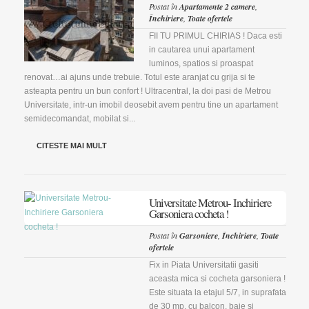
Postat în
Apartamente 2 camere
,
Închiriere
,
Toate ofertele
FII TU PRIMUL CHIRIAS ! Daca esti
in cautarea unui apartament
luminos, spatios si proaspat
renovat…ai ajuns unde trebuie. Totul este aranjat cu grija si te
asteapta pentru un bun confort ! Ultracentral, la doi pasi de Metrou
Universitate, intr-un imobil deosebit avem pentru tine un apartament
semidecomandat, mobilat si...
CITESTE MAI MULT
Universitate Metrou- Inchiriere
Garsoniera cocheta !
Postat în
Garsoniere
,
Închiriere
,
Toate
ofertele
Fix in Piata Universitatii gasiti
aceasta mica si cocheta garsoniera !
Este situata la etajul 5/7, in suprafata
de 30 mp, cu balcon, baie si