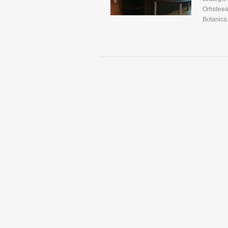
Orhideea
Botanica.