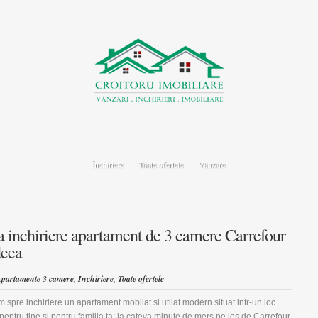
Închiriere
Toate ofertele
Vânzare
a inchiriere apartament de 3 camere Carrefour
deea
partamente 3 camere
,
Închiriere
,
Toate ofertele
 spre inchiriere un apartament mobilat si utilat modern situat intr-un loc
 pentru tine si pentru familia ta: la cateva minute de mers pe jos de Carrefour