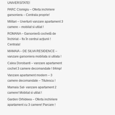
UNIVERSITATE!
PARC Cismigiu – Oferta inchiriere
garsoniera – Centrala proprie!
Militari – Uverturii vanzare apartament 3
camere – mobilat si utilat !
ROMANA – Garsonieră cochetă de
închiriat – fix în centrul acțiunii !
Centrala!
MAMAIA – DE SILVA RESIDENCE –
vanzare garsoniera mobilata si utilata !
Calea Dorobanti – vanzare apartament
cochet 3 camere decomandate ! 84mp!
Vanzare apartament modern – 3
camere decomandate – Titulescu !
Mamaia Sat- vanzare apartament 2
camere! Mobilat si utilat !
Garden Orhideea – Oferta inchiriere
apartament cu 3 camere! Parcare !