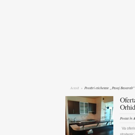
Acasă
»
Postări etichetate „Pasaj Basarab"
Ofert
Orhi
Postat în
A
Va oferim
strategic