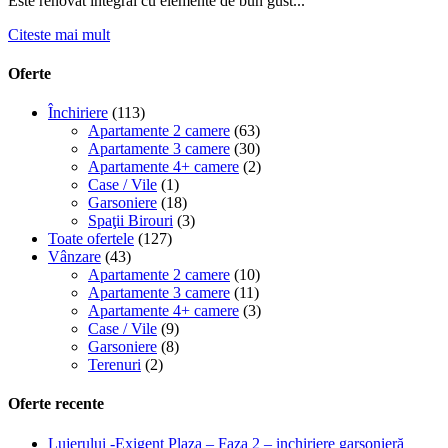
Este renovat integral cu elemente de bun gust...
Citeste mai mult
Oferte
Închiriere
(113)
Apartamente 2 camere
(63)
Apartamente 3 camere
(30)
Apartamente 4+ camere
(2)
Case / Vile
(1)
Garsoniere
(18)
Spaţii Birouri
(3)
Toate ofertele
(127)
Vânzare
(43)
Apartamente 2 camere
(10)
Apartamente 3 camere
(11)
Apartamente 4+ camere
(3)
Case / Vile
(9)
Garsoniere
(8)
Terenuri
(2)
Oferte recente
Lujerului -Exigent Plaza – Faza 2 – inchiriere garsonieră