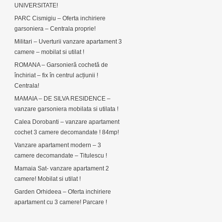
UNIVERSITATE!
PARC Cismigiu – Oferta inchiriere
garsoniera – Centrala proprie!
Militari – Uverturii vanzare apartament 3
camere – mobilat si utilat !
ROMANA – Garsonieră cochetă de
închiriat – fix în centrul acțiunii !
Centrala!
MAMAIA – DE SILVA RESIDENCE –
vanzare garsoniera mobilata si utilata !
Calea Dorobanti – vanzare apartament
cochet 3 camere decomandate ! 84mp!
Vanzare apartament modern – 3
camere decomandate – Titulescu !
Mamaia Sat- vanzare apartament 2
camere! Mobilat si utilat !
Garden Orhideea – Oferta inchiriere
apartament cu 3 camere! Parcare !