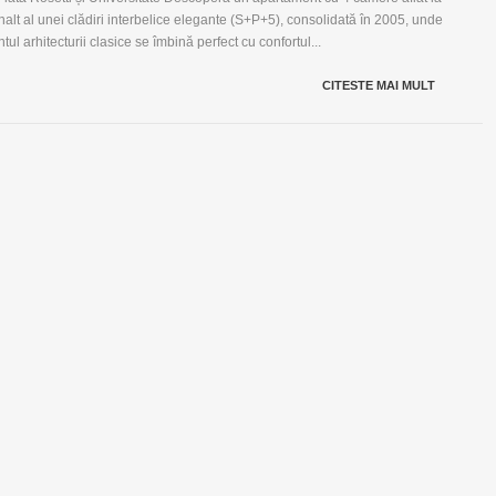
înalt al unei clădiri interbelice elegante (S+P+5), consolidată în 2005, unde
tul arhitecturii clasice se îmbină perfect cu confortul...
CITESTE MAI MULT