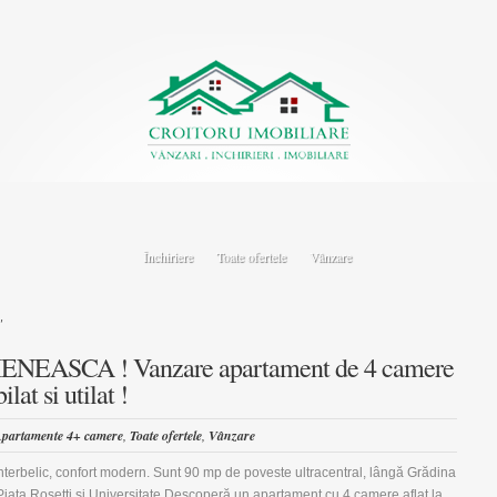
Închiriere
Toate ofertele
Vânzare
"
NEASCA ! Vanzare apartament de 4 camere
lat si utilat !
partamente 4+ camere
,
Toate ofertele
,
Vânzare
terbelic, confort modern. Sunt 90 mp de poveste ultracentral, lângă Grădina
Piata Rosetti și Universitate Descoperă un apartament cu 4 camere aflat la