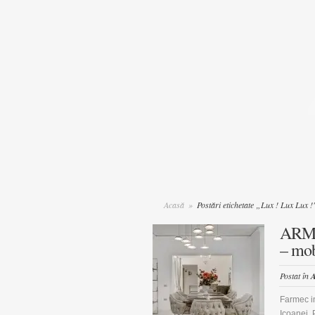
Acasă
»
Postări etichetate „Lux ! Lux Lux !
ARME
– mobi
Postat în
A
Farmec in
Icoanei, 