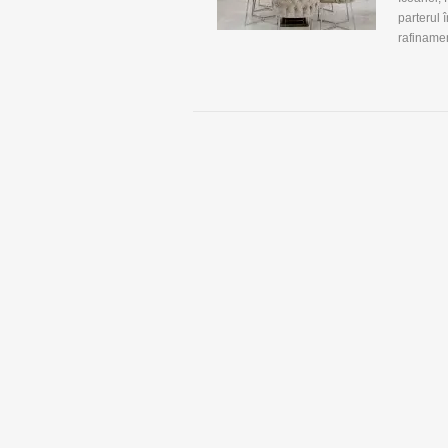
parterul 
rafinamen