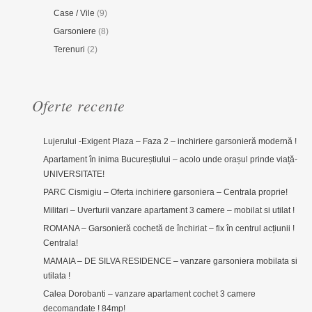
Case / Vile
(9)
Garsoniere
(8)
Terenuri
(2)
Oferte recente
Lujerului -Exigent Plaza – Faza 2 – inchiriere garsonieră modernă !
Apartament în inima Bucureștiului – acolo unde orașul prinde viață-
UNIVERSITATE!
PARC Cismigiu – Oferta inchiriere garsoniera – Centrala proprie!
Militari – Uverturii vanzare apartament 3 camere – mobilat si utilat !
ROMANA – Garsonieră cochetă de închiriat – fix în centrul acțiunii !
Centrala!
MAMAIA – DE SILVA RESIDENCE – vanzare garsoniera mobilata si
utilata !
Calea Dorobanti – vanzare apartament cochet 3 camere
decomandate ! 84mp!