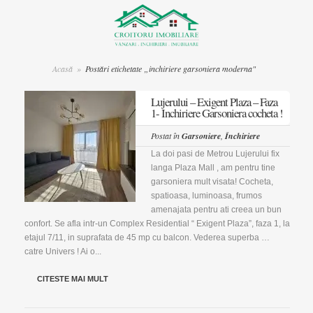
Acasă
»
Postări etichetate „inchiriere garsoniera moderna"
Lujerului – Exigent Plaza – Faza
1- Inchiriere Garsoniera cocheta !
Postat în
Garsoniere
,
Închiriere
La doi pasi de Metrou Lujerului fix
langa Plaza Mall , am pentru tine
garsoniera mult visata! Cocheta,
spatioasa, luminoasa, frumos
amenajata pentru ati creea un bun
confort. Se afla intr-un Complex Residential “ Exigent Plaza”, faza 1, la
etajul 7/11, in suprafata de 45 mp cu balcon. Vederea superba …
catre Univers ! Ai o...
CITESTE MAI MULT