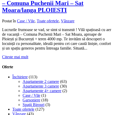
– Comuna Puchenii Mari – Sat
Moara/langa PLOIESTI
Postat în
Case / Vile
,
Toate ofertele
,
Vânzare
Lucrurile frumoase se vad, se simt si transmit ! Vilă spațioasă cu aer
de vacanță – Comuna Puchenii Mari – Sat Moara, aproape de
Ploiești și București + teren 4000 mp. Te invităm să descoperi o
locuință cu personalitate, ideală pentru cei care caută liniște, confort
și un spațiu generos pentru întreaga familie. Situată...
Citeste mai mult
Oferte
Închiriere
(113)
Apartamente 2 camere
(63)
Apartamente 3 camere
(30)
Apartamente 4+ camere
(2)
Case / Vile
(1)
Garsoniere
(18)
Spaţii Birouri
(3)
Toate ofertele
(127)
Vânzare
(43)