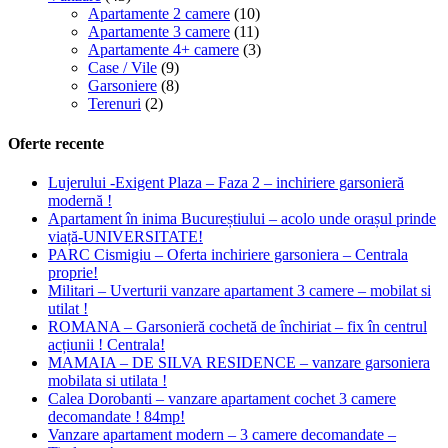
Apartamente 2 camere
(10)
Apartamente 3 camere
(11)
Apartamente 4+ camere
(3)
Case / Vile
(9)
Garsoniere
(8)
Terenuri
(2)
Oferte recente
Lujerului -Exigent Plaza – Faza 2 – inchiriere garsonieră
modernă !
Apartament în inima Bucureștiului – acolo unde orașul prinde
viață-UNIVERSITATE!
PARC Cismigiu – Oferta inchiriere garsoniera – Centrala
proprie!
Militari – Uverturii vanzare apartament 3 camere – mobilat si
utilat !
ROMANA – Garsonieră cochetă de închiriat – fix în centrul
acțiunii ! Centrala!
MAMAIA – DE SILVA RESIDENCE – vanzare garsoniera
mobilata si utilata !
Calea Dorobanti – vanzare apartament cochet 3 camere
decomandate ! 84mp!
Vanzare apartament modern – 3 camere decomandate –