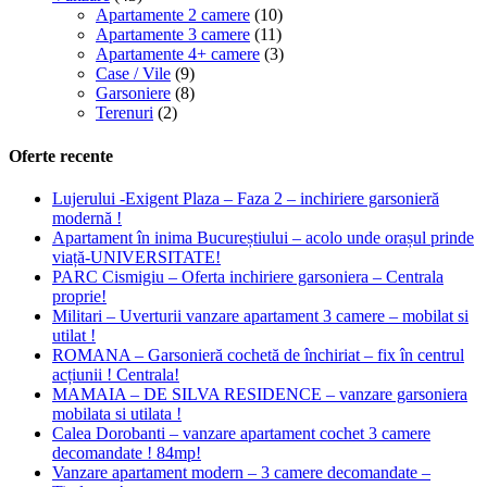
Apartamente 2 camere
(10)
Apartamente 3 camere
(11)
Apartamente 4+ camere
(3)
Case / Vile
(9)
Garsoniere
(8)
Terenuri
(2)
Oferte recente
Lujerului -Exigent Plaza – Faza 2 – inchiriere garsonieră
modernă !
Apartament în inima Bucureștiului – acolo unde orașul prinde
viață-UNIVERSITATE!
PARC Cismigiu – Oferta inchiriere garsoniera – Centrala
proprie!
Militari – Uverturii vanzare apartament 3 camere – mobilat si
utilat !
ROMANA – Garsonieră cochetă de închiriat – fix în centrul
acțiunii ! Centrala!
MAMAIA – DE SILVA RESIDENCE – vanzare garsoniera
mobilata si utilata !
Calea Dorobanti – vanzare apartament cochet 3 camere
decomandate ! 84mp!
Vanzare apartament modern – 3 camere decomandate –