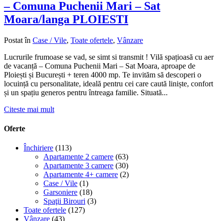
– Comuna Puchenii Mari – Sat
Moara/langa PLOIESTI
Postat în
Case / Vile
,
Toate ofertele
,
Vânzare
Lucrurile frumoase se vad, se simt si transmit ! Vilă spațioasă cu aer
de vacanță – Comuna Puchenii Mari – Sat Moara, aproape de
Ploiești și București + teren 4000 mp. Te invităm să descoperi o
locuință cu personalitate, ideală pentru cei care caută liniște, confort
și un spațiu generos pentru întreaga familie. Situată...
Citeste mai mult
Oferte
Închiriere
(113)
Apartamente 2 camere
(63)
Apartamente 3 camere
(30)
Apartamente 4+ camere
(2)
Case / Vile
(1)
Garsoniere
(18)
Spaţii Birouri
(3)
Toate ofertele
(127)
Vânzare
(43)