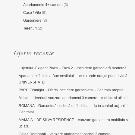
Apartamente 4+ camere
(3)
Case / Vile
(9)
Garsoniere
(8)
Terenuri
(2)
Oferte recente
Lujerului -Exigent Plaza – Faza 2 – inchiriere garsonieră modernă !
Apartament în inima Bucureștiului – acolo unde orașul prinde viață-
UNIVERSITATE!
PARC Cismigiu – Oferta inchiriere garsoniera – Centrala proprie!
Militari – Uverturii vanzare apartament 3 camere – mobilat si utilat !
ROMANA – Garsonieră cochetă de închiriat – fix în centrul acțiunii !
Centrala!
MAMAIA – DE SILVA RESIDENCE – vanzare garsoniera mobilata si
utilata !
Calea Dorobanti – vanzare apartament cochet 3 camere