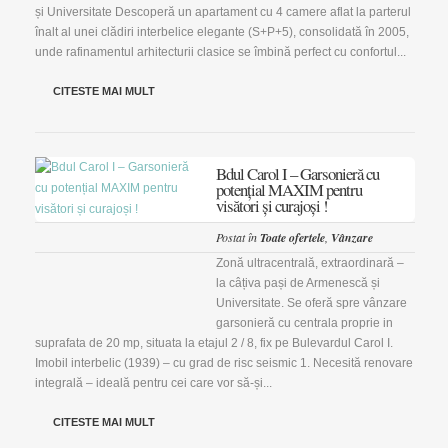
și Universitate Descoperă un apartament cu 4 camere aflat la parterul
înalt al unei clădiri interbelice elegante (S+P+5), consolidată în 2005,
unde rafinamentul arhitecturii clasice se îmbină perfect cu confortul...
CITESTE MAI MULT
Bdul Carol I – Garsonieră cu
potențial MAXIM pentru
visători și curajoși !
Postat în
Toate ofertele
,
Vânzare
Zonă ultracentrală, extraordinară –
la câțiva pași de Armenescă și
Universitate. Se oferă spre vânzare
garsonieră cu centrala proprie in
suprafata de 20 mp, situata la etajul 2 / 8, fix pe Bulevardul Carol I.
Imobil interbelic (1939) – cu grad de risc seismic 1. Necesită renovare
integrală – ideală pentru cei care vor să-și...
CITESTE MAI MULT