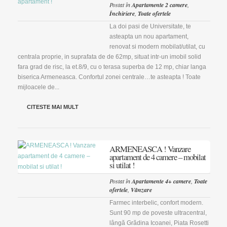
Postat în
Apartamente 2 camere
,
Închiriere
,
Toate ofertele
La doi pasi de Universitate, te
asteapta un nou apartament,
renovat si modern mobilat/utilat, cu
centrala proprie, in suprafata de de 62mp, situat intr-un imobil solid
fara grad de risc, la et.8/9, cu o terasa superba de 12 mp, chiar langa
biserica Armeneasca. Confortul zonei centrale…te asteapta ! Toate
mijloacele de...
CITESTE MAI MULT
ARMENEASCA ! Vanzare
apartament de 4 camere – mobilat
si utilat !
Postat în
Apartamente 4+ camere
,
Toate
ofertele
,
Vânzare
Farmec interbelic, confort modern.
Sunt 90 mp de poveste ultracentral,
lângă Grădina Icoanei, Piata Rosetti