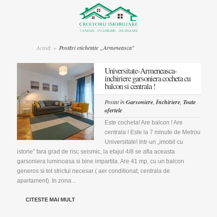
Acasă
»
Postări etichetate „Armeneasca"
Universitate-Armeneasca-
inchiriere garsoniera cocheta cu
balcon si centrala !
Postat în
Garsoniere
,
Închiriere
,
Toate
ofertele
Este cocheta! Are balcon ! Are
centrala ! Este la 7 minute de Metrou
Universitate! Intr-un „imobil cu
istorie” fara grad de risc seismic, la etajul 4/8 se afla aceasta
garsoniera luminoasa si bine impartita. Are 41 mp, cu un balcon
generos si tot strictul necesar ( aer conditionat, centrala de
apartament). In zona...
CITESTE MAI MULT