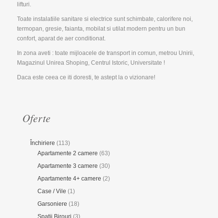
lifturi.
Toate instalatiile sanitare si electrice sunt schimbate, calorifere noi,
termopan, gresie, faianta, mobilat si utilat modern pentru un bun
confort, aparat de aer conditionat.
In zona aveti : toate mijloacele de transport in comun, metrou Unirii,
Magazinul Unirea Shoping, Centrul Istoric, Universitate !
Daca este ceea ce iti doresti, te astept la o vizionare!
Oferte
Închiriere
(113)
Apartamente 2 camere
(63)
Apartamente 3 camere
(30)
Apartamente 4+ camere
(2)
Case / Vile
(1)
Garsoniere
(18)
Spaţii Birouri
(3)