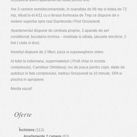
Grozavesti avem apartamentul ideal pentru tine.
Are 3 camere semidecomandate, in suprafata de 66 mp si totala de 72
mp, situat la et.4/11 cu o terasa frumoasa de 7mp ce dispune de o
vedere superba spre raul Dambovita / Pod Grozavesti.
Apartamentul dispune de centrala proprie, 3 aparate de aer
conditionat, bucataria inchisa – mobilata si utilata, jaluzele electrice, 2
bai ( cada si dus).
Imobilul dispune de 2 lifturi, paza si supraveghere video.
Ai totul la indemana, supermaketuri ( Profi chiar in incinta
complexului, Carrefour Orhideea), loc de joaca pentru copii, statie de
autobuz in fata complexului, metrou Grozavesti la 10 minute, SPA si
piscina in apropiere.
Merita vazut!
Oferte
Închiriere
(113)
Apartamente 2 camere
(63)