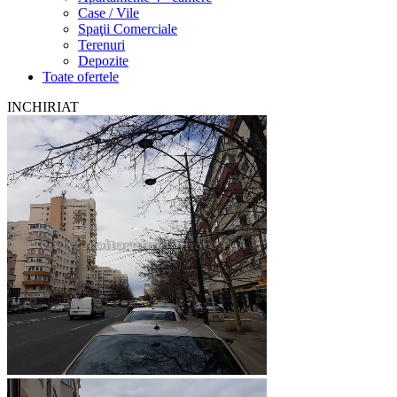
Case / Vile
Spaţii Comerciale
Terenuri
Depozite
Toate ofertele
INCHIRIAT