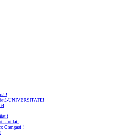
nă !
de viață-UNIVERSITATE!
ie!
lat !
si utilat!
rc Crangasi !
!