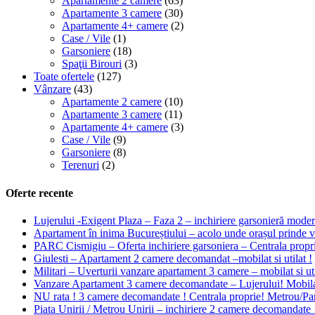
Apartamente 2 camere
(63)
Apartamente 3 camere
(30)
Apartamente 4+ camere
(2)
Case / Vile
(1)
Garsoniere
(18)
Spaţii Birouri
(3)
Toate ofertele
(127)
Vânzare
(43)
Apartamente 2 camere
(10)
Apartamente 3 camere
(11)
Apartamente 4+ camere
(3)
Case / Vile
(9)
Garsoniere
(8)
Terenuri
(2)
Oferte recente
Lujerului -Exigent Plaza – Faza 2 – inchiriere garsonieră moder
Apartament în inima Bucureștiului – acolo unde orașul prin
PARC Cismigiu – Oferta inchiriere garsoniera – Centrala propr
Giulesti – Apartament 2 camere decomandat –mobilat si utilat !
Militari – Uverturii vanzare apartament 3 camere – mobilat si uti
Vanzare Apartament 3 camere decomandate – Lujerului! Mobilat 
NU rata ! 3 camere decomandate ! Centrala proprie! Metrou/Pa
Piata Unirii / Metrou Unirii – inchiriere 2 camere decomandate 