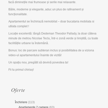
facă diminețile mai frumoase și serile mai relaxante.
Băile, moderne și elegante, aduc un plus de rafinament și
funcționalitate.
Apartamentul se închiriază nemobilat – doar bucataria mobilata si
utilata complet !
Locație excelentă: lângă Dedeman Theodor Pallady, la doar câteva
minute de metrou Nicolae Teclu, într-o zonă verde și liniștită, cu toate
facilitățile urbane la îndemână.
Bonus: loc de parcare subteran inclus și posibilitatea de a viziona
video-ul apartamentului înainte de vizită!
Un spațiu nou, pregătit să devină povestea ta!
Fii tu primul chiriaș!
Oferte
Închiriere
(113)
Apartamente 2 camere
(63)