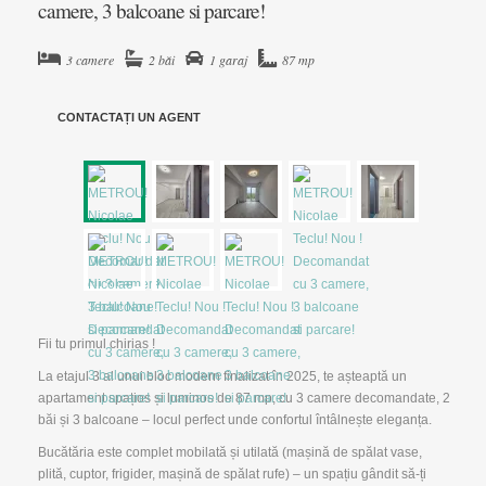
camere, 3 balcoane si parcare!
3 camere
2 băi
1 garaj
87 mp
▼
CONTACTAȚI UN AGENT
▼
Fii tu primul chirias !
La etajul 3 al unui bloc modern finalizat în 2025, te așteaptă un
apartament spațios și luminos de 87 mp, cu 3 camere decomandate, 2
băi și 3 balcoane – locul perfect unde confortul întâlnește eleganța.
Bucătăria este complet mobilată și utilată (mașină de spălat vase,
plită, cuptor, frigider, mașină de spălat rufe) – un spațiu gândit să-ți