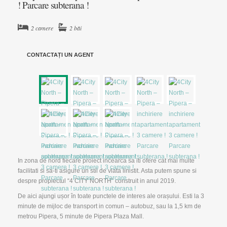
! Parcare subterana !
2 camere
2 băi
▼
CONTACTAȚI UN AGENT
▼
In zona de nord fiecare proiect incearca sa iti ofere cat mai multe
facilitati si sa-ti asigure un stil de viata linistit. Asta putem spune si
despre propiectul “4 CITY NORTH” construit in anul 2019.
De aici ajungi ușor în toate punctele de interes ale orașului. Esti la 3
minute de mijloc de transport in comun – autobuz, sau la 1,5 km de
metrou Pipera, 5 minute de Pipera Plaza Mall.