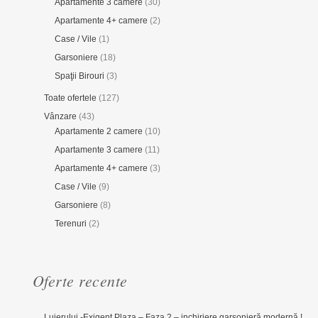
Apartamente 3 camere
(30)
Apartamente 4+ camere
(2)
Case / Vile
(1)
Garsoniere
(18)
Spaţii Birouri
(3)
Toate ofertele
(127)
Vânzare
(43)
Apartamente 2 camere
(10)
Apartamente 3 camere
(11)
Apartamente 4+ camere
(3)
Case / Vile
(9)
Garsoniere
(8)
Terenuri
(2)
Oferte recente
Lujerului -Exigent Plaza – Faza 2 – inchiriere garsonieră modernă !