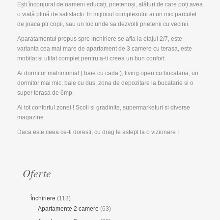
Ești înconjurat de oameni educați, prietenoși, alături de care poți avea
o viață plină de satisfacții. In mijlocul complexului ai un mic parculet
de joaca ptr copii, sau un loc unde sa dezvolti prietenii cu vecinii.
Aparatamentul propus spre inchiriere se afla la etajul 2/7, este
varianta cea mai mare de apartament de 3 camere cu terasa, este
mobilat si utilat complet pentru a-ti creea un bun confort.
Ai dormitor matrimonial ( baie cu cada ), living open cu bucataria, un
dormitor mai mic, baie cu dus, zona de depozitare la bucatarie si o
super terasa de 6mp.
Ai tot confortul zonei ! Scoli si gradinite, supermarketuri si diverse
magazine.
Daca este ceea ce-ti doresti, cu drag te astept la o vizionare !
Oferte
Închiriere
(113)
Apartamente 2 camere
(63)